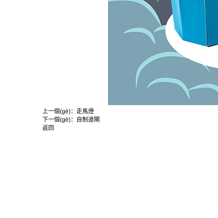
上一個(gè)：
走馬燈
下一個(gè)：
自制道閘
返回